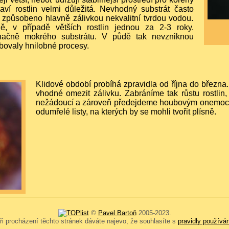
raví rostlin velmi důležitá. Nevhodný substrát často
způsobeno hlavně zálivkou nekvalitní tvrdou vodou.
ě, v případě větších rostlin jednou za 2-3 roky.
ačně mokrého substrátu. V půdě tak nevzniknou
bovaly hnilobné procesy.
Klidové období probíhá zpravidla od října do března. 
vhodné omezit zálivku. Zabráníme tak růstu rostlin, 
nežádoucí a zároveň předejdeme houbovým onemocně
odumřelé listy, na kterých by se mohli tvořit plísně.
©
Pavel Bartoň
2005-2023.
ři procházení těchto stránek dáváte najevo, že souhlasíte s
pravidly používán