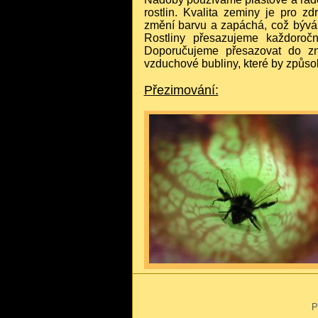
rostlin. Kvalita zeminy je pro zd
změní barvu a zapáchá, což bývá 
Rostliny přesazujeme každoročn
Doporučujeme přesazovat do zn
vzduchové bubliny, které by způso
Přezimování:
P