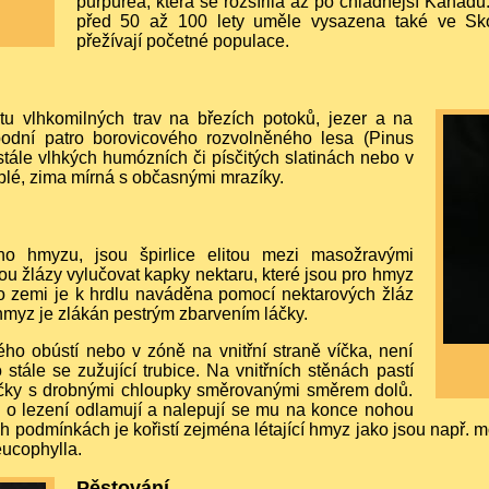
purpurea, která se rozšířila až po chladnější Kanadu
před 50 až 100 lety uměle vysazena také ve Sk
přežívají početné populace.
stu vlhkomilných trav na březích potoků, jezer a na
podní patro borovicového rozvolněného lesa (Pinus
 stále vlhkých humózních či písčitých slatinách nebo v
eplé, zima mírná s občasnými mrazíky.
o hmyzu, jsou špirlice elitou mezi masožravými
ou žlázy vylučovat kapky nektaru, které jsou pro hmyz
 po zemi je k hrdlu naváděna pomocí nektarových žláz
í hmyz je zlákán pestrým zbarvením láčky.
ého obústí nebo v zóně na vnitřní straně víčka, není
tále se zužující trubice. Na vnitřních stěnách pastí
ičky s drobnými chloupky směrovanými směrem dolů.
 o lezení odlamují a nalepují se mu na konce nohou
ich podmínkách je kořistí zejména létající hmyz jako jsou např.
leucophylla.
Pěstování