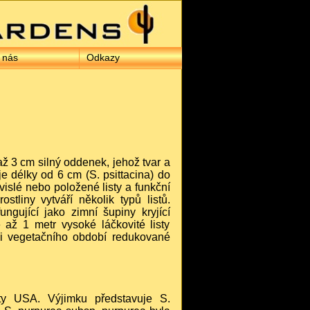
 nás
Odkazy
1 až 3 cm silný oddenek, jehož tvar a
e délky od 6 cm (S. psittacina) do
svislé nebo položené listy a funkční
stliny vytváří několik typů listů.
ngující jako zimní šupiny kryjící
é až 1 metr vysoké láčkovité listy
nci vegetačního období redukované
táty USA. Výjimku představuje S.