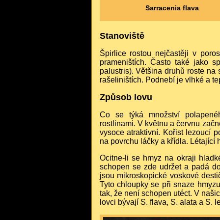
Sarracenia flava
Stanoviště
Špirlice rostou nejčastěji v poro
prameništích. Často také jako s
palustris). Většina druhů roste na
rašeliništích. Podnebí je vlhké a t
Způsob lovu
Co se týká množství polapenéh
rostlinami. V květnu a červnu začn
vysoce atraktivní. Kořist lezoucí
na povrchu láčky a křídla. Létajíc
Ocitne-li se hmyz na okraji hladk
schopen se zde udržet a padá do s
jsou mikroskopické voskové dest
Tyto chloupky se při snaze hmyzu
tak, že není schopen utéct. V naš
lovci bývají S. flava, S. alata a S. 