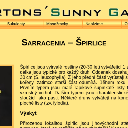
Sukulenty
Masožravky
Nabízíme
O
Sarracenia – Špirlice
Špirlice jsou vytrvalé rostliny (20-30 let) vytvářející 
délka jsou typické pro každý druh. Oddenek dosahuj
30 cm (S. leucophylla). Z jeho přední části vyrůstají 
kořeny, zatímco starší část odumírá. Během roku ro
Prvním typem jsou malé řapíkové šupinkaté listy fu
vzrostný vrchol. Dalším typem jsou charakteristick
sloužící jako pasti. Některé druhy vytvářejí na ko
ploché listy (tzv. fylodia).
Výskyt
Přirozenou lokalitou špirlic jsou jihovýchodní s