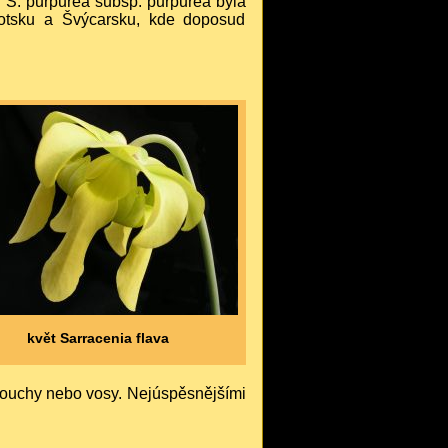
. S. purpurea subsp. purpurea byla
otsku a Švýcarsku, kde doposud
květ Sarracenia flava
 mouchy nebo vosy. Nejúspěsnějšími