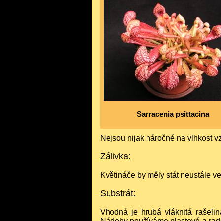
Sarracenia psittacina
Nejsou nijak náročné na vlhkost vz
Zálivka:
Květináče by měly stát neustále ve
Substrát:
Vhodná je hrubá vláknitá rašeli
Nádoby používáme plastové a raději