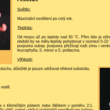
Světlo:
Maximální osvětlení po celý rok.
Teplota:
Od mrazu až po teploty nad 30 °C. Přes léto je vý
období by se měly teploty pohybovat v rozmezí 5-10 °
purpurea subsp. purpurea přežívají naši zimu i venku
leucophylla, S. minor a S. psittacina.
Vlhkost:
duchu, důležité je pouze udržovat vlhkost substrátu.
 vodě.
na s křemičitým pískem nebo štěrkem v poměru 2:1.
 větší, neboť udržují stabilnější prostředí pro kořeny