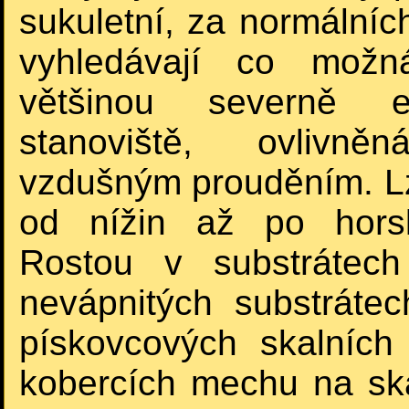
sukuletní, za normální
vyhledávají co možná
většinou severně e
stanoviště, ovlivně
vzdušným prouděním. Lz
od nížin až po horsk
Rostou v substrátec
nevápnitých substrát
pískovcových skalních
kobercích mechu na skal