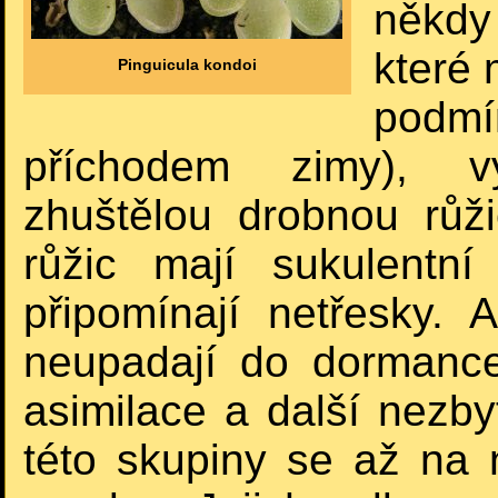
někdy 
které 
Pinguicula kondoi
podm
příchodem zimy), vy
zhuštělou drobnou růžic
růžic mají sukulentn
připomínají netřesky. A
neupadají do dormance
asimilace a další nezby
této skupiny se až na n