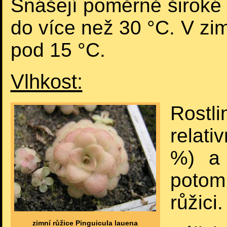
Snášejí poměrně široké r
do více než 30 °C. V zim
pod 15 °C.
Vlhkost:
Rost
relati
%) a 
potom
růžici.
zimní růžice Pinguicula lauena