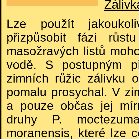
Zálivk
Lze použít jakoukol
přizpůsobit fázi růs
masožravých listů moho
vodě. S postupným př
zimních růžic zálivku 
pomalu prosychal. V zi
a pouze občas jej mír
druhy P. moctezum
moranensis, které lze 