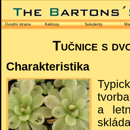
Úvodní strana
Kaktusy
Sukulenty
Ma
Tučnice s dv
Charakteristika
Typick
tvorba
a let
sklád